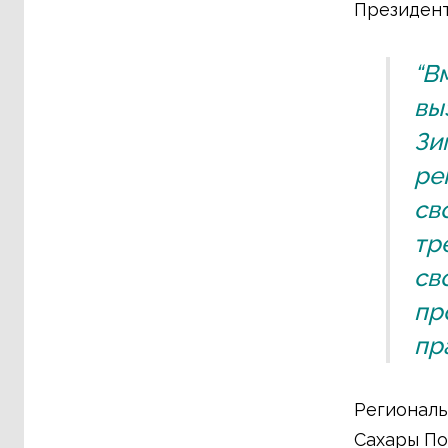
Президент
“В
вы
Зи
ре
св
тр
св
пр
пр
Региональ
Сахары По