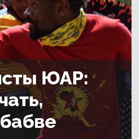
исты ЮАР:
чать,
мбабве