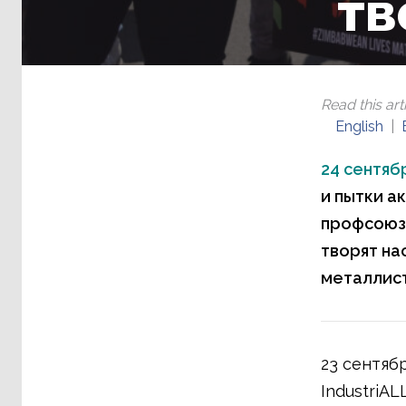
тв
Read this arti
English
24 сентябр
и пытки а
профсоюзо
творят на
металлист
23 сентяб
IndustriAL