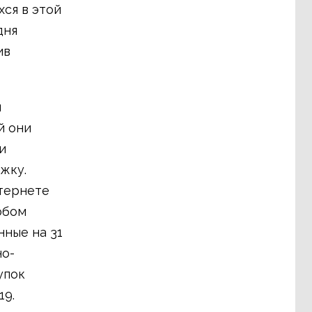
ся в этой
дня
ив
и
й они
и
жку.
нтернете
обом
нные на 31
но-
упок
19.