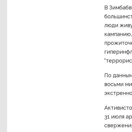
В Зимбабв
большинст
люди живу
кампанию,
прожиточн
гиперинфл
“террорис
По данным
восьми ми
экстренно
Активисто
31 июля а
свержения