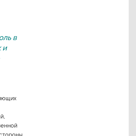
оль в
 и
ляющих
й,
венной
 стороны