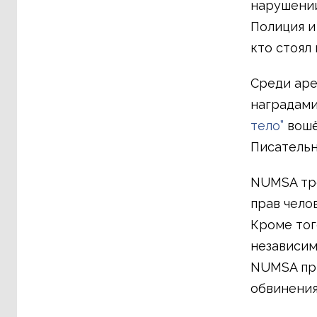
нарушении
Полиция и
кто стоял 
Среди аре
наградами
тело”
вошё
Писательн
NUMSA тре
прав чело
Кроме тог
независим
NUMSA при
обвинения