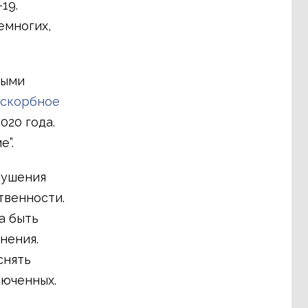
19.
емногих,
ными
 скорбное
020 года.
е”.
рушения
твенности.
а быть
нения.
снять
люченных.