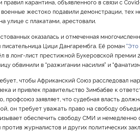
 правил карантина, объявленного в связи с Covid-
 военные жестоко подавили демонстрации, тех н
на улице с плакатами, арестовали.
стованных оказалась и отмеченная многочислен
 писательница Цици Дангарембга. Её роман
“Это
л в лонг-лист престижной Букеровской премии 2
ицу обвинили в “разжигании насилия” и “фанатизм
бует, чтобы Африканский Союз расследовал на
века и привлек правительство Зимбабве к ответс
о, профсоюз заявляет, что судебная власть должн
ой, он требует уважать право на свободу объеди
зывает обеспечить свободу СМИ и немедленно 
 против журналистов и других политических зак