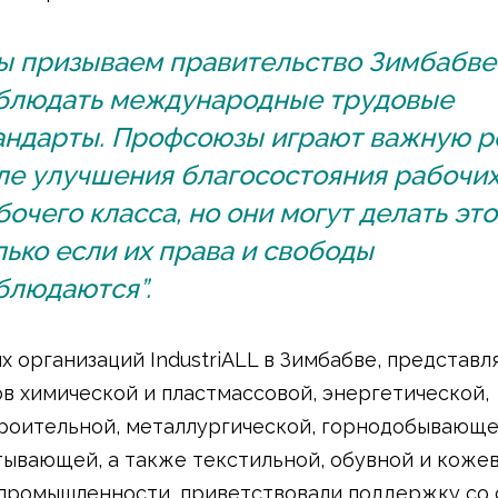
ы призываем правительство Зимбабве
блюдать международные трудовые
андарты. Профсоюзы играют важную р
ле улучшения благосостояния рабочих
бочего класса, но они могут делать это
лько если их права и свободы
блюдаются”.
их организаций IndustriALL в Зимбабве, представ
в химической и пластмассовой, энергетической,
оительной, металлургической, горнодобывающе
ывающей, а также текстильной, обувной и коже
промышленности, приветствовали поддержку со