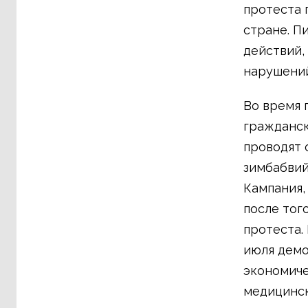
протеста 
стране. П
действий,
нарушений
Во время 
гражданск
проводят 
зимбабвий
Кампания,
после тог
протеста.
июля демо
экономиче
медицинск