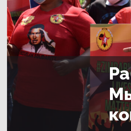
Ра
Мы
ко