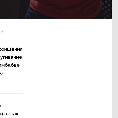
 в
похищения
пугивание
Зимбабве
х-
з
и в знак