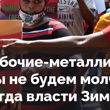
бочие-металл
 не будем мол
гда власти Зи