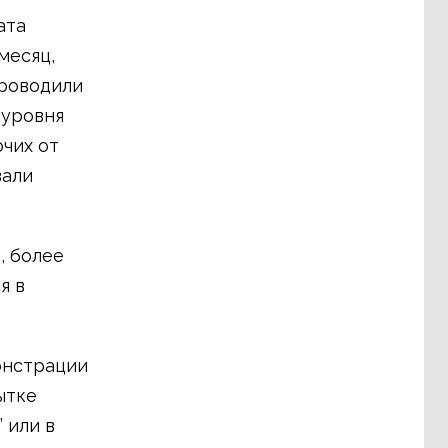
ата
месяц,
проводили
 уровня
чих от
вали
, более
я в
онстрации
ытке
 или в