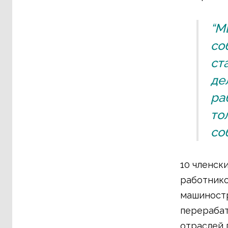
“М
со
ст
де
ра
то
со
10 членск
работнико
машиностр
перерабат
отраслей 