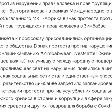
против нарушений прав человека и прав трудящих
икет был организован в рамках Международного 
 объявленного МКП-Африка в знак протеста прот
 прав трудящихся и прав человека в Зимбабве.
пикета к профсоюзу присоединились организаци
ого общества. В знак протеста против нарушени
онлайн-кампанию #ZimbabweanLivesMatter (Жизн
цев важны), получившую международную поддер
 проливающая свет на нарушения, появилась в и
о, как социальные сети стали единственным спос
 Правительство Зимбабве запретило запланирова
нстрации протеста против усугубления социаль
ского кризиса в стране и коррупции в сфере зак
их средств и других товаров для борьбы с Covid-