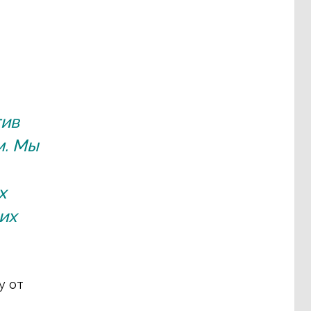
тив
м. Мы
х
их
у от