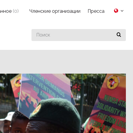
анное
(
0
)
Членские организации
Пресса
Search
for
something