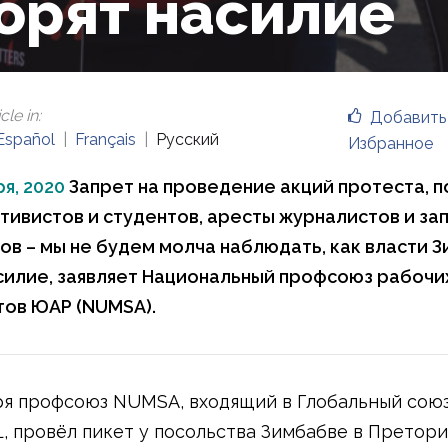
орят насилие
cle in
:
Добавить
Español
Français
Русский
Избранное
я, 2020
Запрет на проведение акций протеста, 
ктивистов и студентов, аресты журналистов и за
в – мы не будем молча наблюдать, как власти 
силие, заявляет Национальный профсоюз рабочи
ов ЮАР (NUMSA).
ря профсоюз NUMSA, входящий в Глобальный сою
L, провёл пикет у посольства Зимбабве в Претори