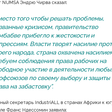
 NUMSA Эндрю Чирва сказал:
место того чтобы решать проблемы,
званные кризисом, правительство
мбабве прибегло к жестокости и
прессиям. Власти творят насилие про
оего народа, страна охвачена насилие
ебуем соблюдения права рабочих на
ободное участие в деятельности любы
офсоюзов по своему выбору и защиты 
ава на забастовку”.
ный секретарь IndustriALL в странах Африки к юг
ле Франс Ндессомин заявила: