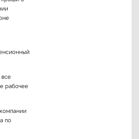
нии
йоне
пенсионный
 все
ое рабочее
 компании
а по