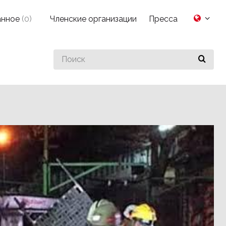
анное
(
0
)
Членские организации
Пресса
Search
for
something