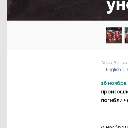
ун
Read this arti
English
16 ноября,
произошло
погибли ч
9 ноября 