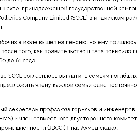
 шахте, принадлежащей государственной компа
Collieries Company Limited (SCCL) в индийском ра
.
абочих в июле вышел на пенсию, но ему пришлось
 после того, как правительство штата повысило 
60 до 61 года.
во SCCL согласилось выплатить семьям погибших
 предложить члену каждой семьи одно постоянн
ый секретарь профсоюза горняков и инженеров
 (HMS) и член совместного двустороннего комитет
промышленности (JBCCI) Риаз Ахмед сказал: