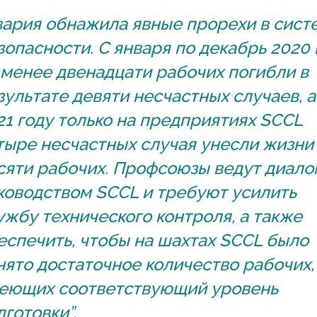
вария обнажила явные прорехи в сист
зопасности. С января по декабрь 2020 
 менее двенадцати рабочих погибли в
зультате девяти несчастных случаев, а
21 году только на предприятиях SCCL
тыре несчастных случая унесли жизни
сяти рабочих. Профсоюзы ведут диалог
ководством SCCL и требуют усилить
ужбу технического контроля, а также
еспечить, чтобы на шахтах SCCL было
нято достаточное количество рабочих,
еющих соответствующий уровень
дготовки”.