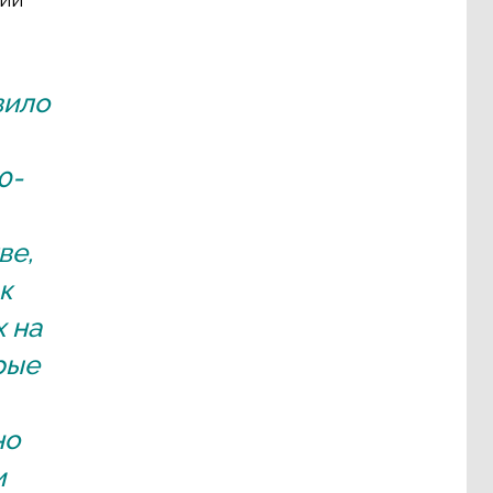
вило
0-
ве,
к
 на
рые
но
и