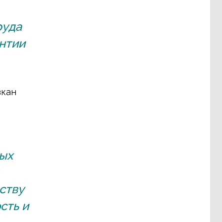
руда
антии
зкан
ных
ству
сть и