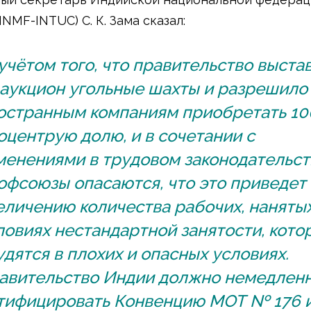
INMF-INTUC) С. К. Зама сказал:
 учётом того, что правительство выста
 аукцион угольные шахты и разрешило
остранным компаниям приобретать 10
оцентрую долю, и в сочетании с
менениями в трудовом законодательст
офсоюзы опасаются, что это приведет 
еличению количества рабочих, нанятых
ловиях нестандартной занятости, кото
удятся в плохих и опасных условиях.
авительство Индии должно немедлен
тифицировать Конвенцию МОТ № 176 