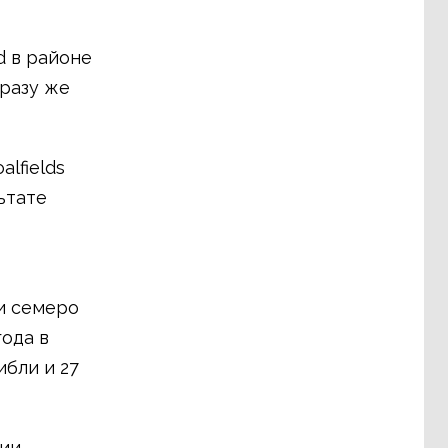
d в районе
сразу же
lfields
ьтате
 и семеро
года в
ибли и 27
ии