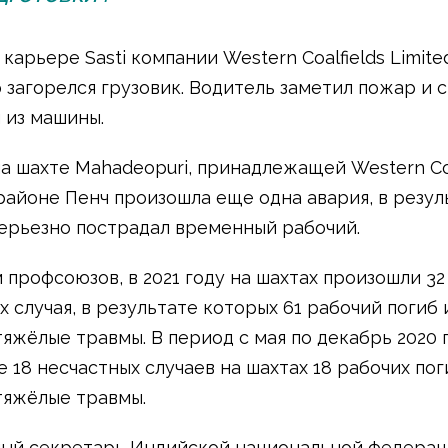
 карьере Sasti компании Western Coalfields Limite
 загорелся грузовик. Водитель заметил пожар и 
 из машины.
на шахте Mahadeopuri, принадлежащей Western Coa
в районе Пенч произошла еще одна авария, в резул
ерьезно пострадал временный рабочий.
 профсоюзов, в 2021 году на шахтах произошли 32
х случая, в результате которых 61 рабочий погиб
тяжёлые травмы. В период с мая по декабрь 2020 
 18 несчастных случаев на шахтах 18 рабочих пог
тяжёлые травмы.
ый секретарь Индийской национальной федерац