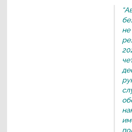
“А
бе
не
ре
20
че
де
ру
сл
об
на
им
по