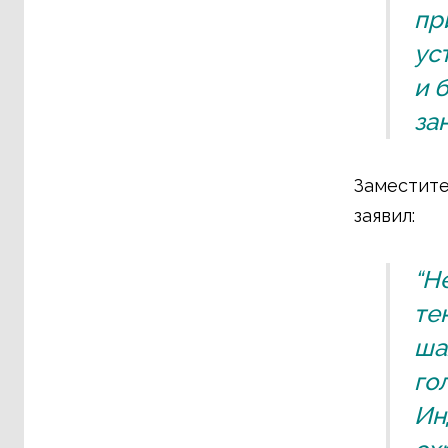
пр
ус
и 
за
Заместите
заявил:
“Н
те
ша
го
Ин