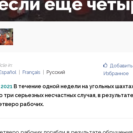
если еще четы
cle in
:
Добавить
Español
Français
Русский
Избранное
 2021
В течение одной недели на угольных шахта
 три серьезных несчастных случая, в результат
етверо рабочих.
четверо рабочих погибли в результате обрушения