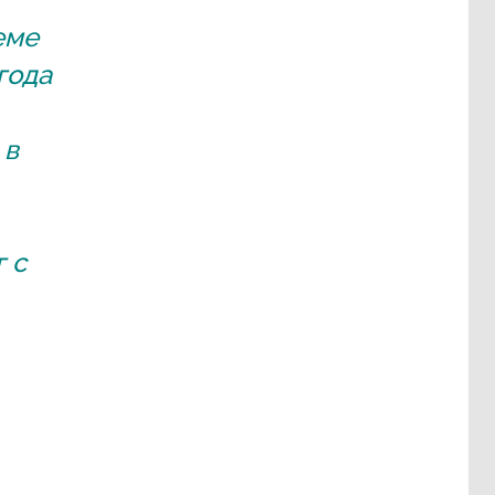
еме
года
 в
 с