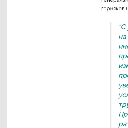
горняков (
“С
на
ин
пр
из
пр
ув
ус
тр
Пр
ра