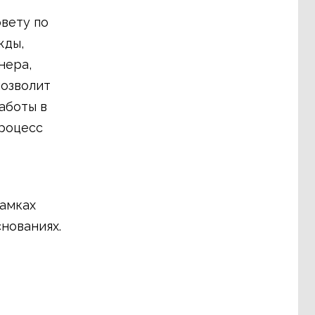
вету по
жды,
нера,
позволит
аботы в
процесс
рамках
нованиях.