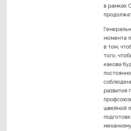
в рамках 
продолжат
Генеральн
момента п
в том, чт
того, что
какова бу
постоянно
соблюдени
развития 
профсоюзы
швейной п
подготовк
механизму