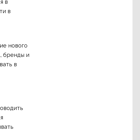
я в
ти в
ие нового
, бренды и
вать в
роводить
я
ывать