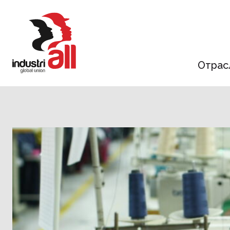
Jump
to
main
content
Отрас