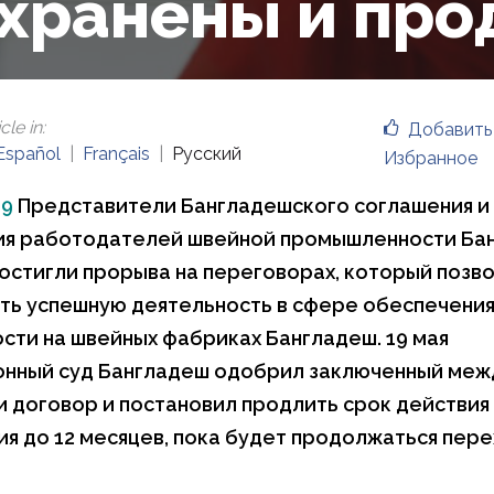
хранены и пр
cle in
:
Добавить
Español
Français
Русский
Избранное
19
Представители Бангладешского соглашения и
ия работодателей швейной промышленности Ба
остигли прорыва на переговорах, который позв
ь успешную деятельность в сфере обеспечени
сти на швейных фабриках Бангладеш. 19 мая
онный суд Бангладеш одобрил заключенный меж
 договор и постановил продлить срок действия
я до 12 месяцев, пока будет продолжаться пер