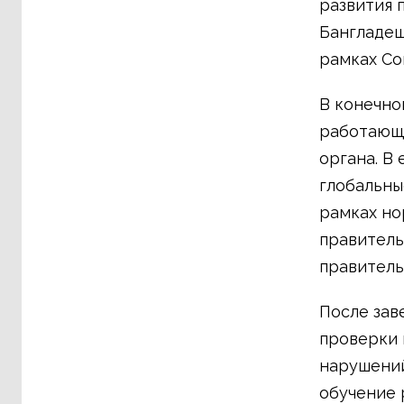
развития 
Бангладеш
рамках Со
В конечно
работающи
органа. В
глобальны
рамках но
правитель
правитель
После зав
проверки 
нарушений
обучение 