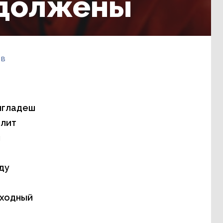
одолжены
 в
нгладеш
олит
я
ду
еходный