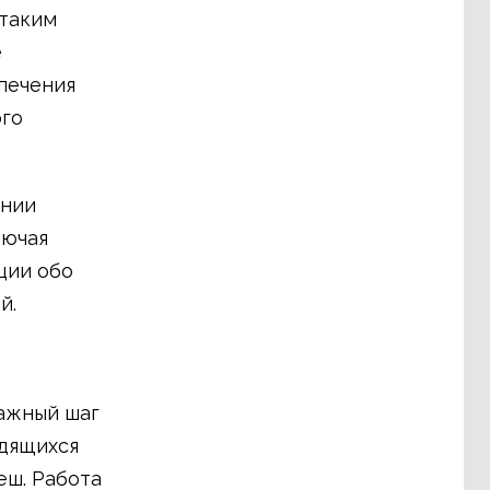
 таким
е
печения
ого
ении
лючая
ции обо
й.
ажный шаг
одящихся
еш. Работа