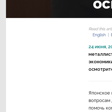
ос
Read this arti
English
24 июня, 2
металлист
экономики
осмотрите
Японское 
вопросам 
помочь ко