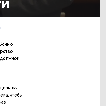
ти
 в
бочих-
ерство
у должной
ципы по
ека, чтобы
рав