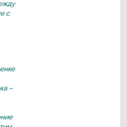
между
е с
ценке
ка –
ение
отим