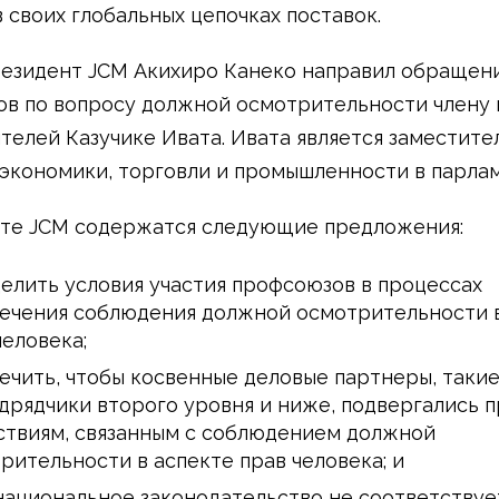
в своих глобальных цепочках поставок.
резидент JCM Акихиро Канеко направил обращен
в по вопросу должной осмотрительности члену 
телей Казучике Ивата. Ивата является заместите
экономики, торговли и промышленности в парлам
те JCM содержатся следующие предложения:
елить условия участия профсоюзов в процессах
ечения соблюдения должной осмотрительности в
человека;
ечить, чтобы косвенные деловые партнеры, такие
дрядчики второго уровня и ниже, подвергались 
ствиям, связанным с соблюдением должной
рительности в аспекте прав человека; и
национальное законодательство не соответствуе