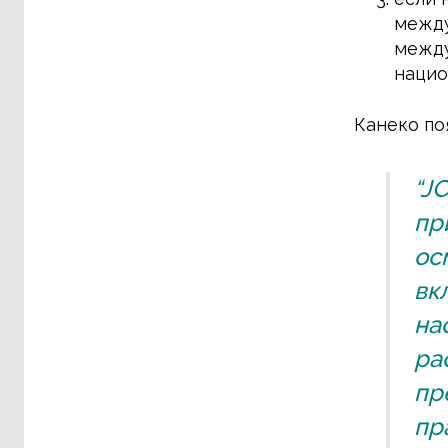
между
между
нацио
Канеко по
“J
пр
ос
вк
на
ра
пр
пр