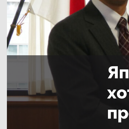
Яп
хо
пр