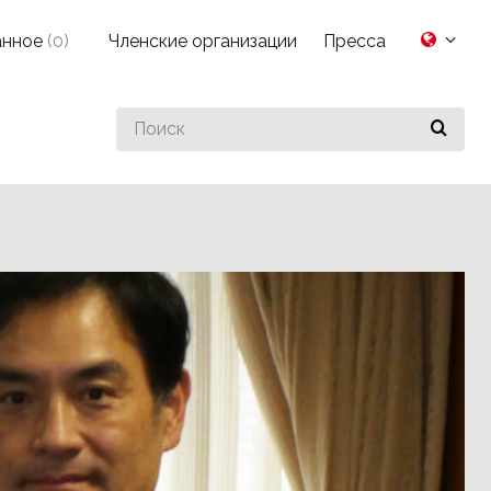
анное
(
0
)
Членские организации
Пресса
Search
for
something