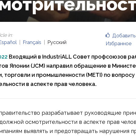
мотрительнос
cle in
:
Добавить
Español
Français
Русский
Избранное
022
Входящий в IndustriALL Совет профсоюзов ра
ов Японии (JCM) направил обращение в Минист
, торговли и промышленности (METI) по вопрос
льности в аспекте прав человека.
правительство разрабатывает руководящие прин
должной осмотрительности в аспекте прав челов
мпаниям выявлять и предотвращать нарушения п