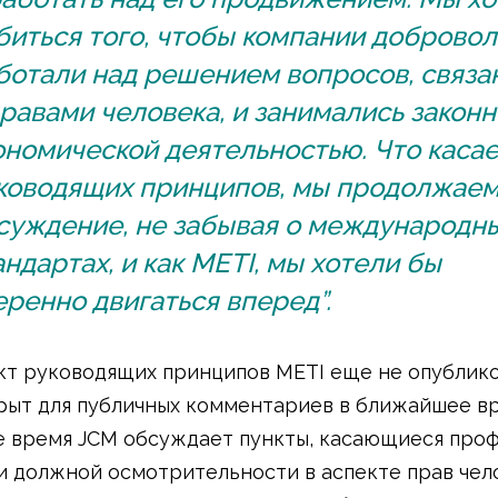
биться того, чтобы компании доброво
ботали над решением вопросов, связа
правами человека, и занимались закон
ономической деятельностью. Что каса
ководящих принципов, мы продолжае
суждение, не забывая о международн
андартах, и как METI, мы хотели бы
еренно двигаться вперед”.
кт руководящих принципов METI еще не опублико
рыт для публичных комментариев в ближайшее вр
 время JCM обсуждает пункты, касающиеся проф
 должной осмотрительности в аспекте прав чел