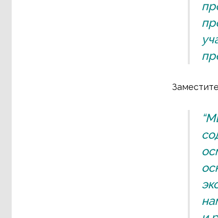
пр
пр
уч
пр
Заместите
“М
со
ос
ос
эк
на
и 