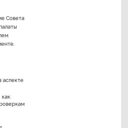
ие Совета
палаты
лем
енте.
 аспекте
 как
проверкам
т