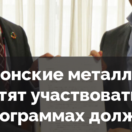
онские метал
тят участвоват
ограммах дол