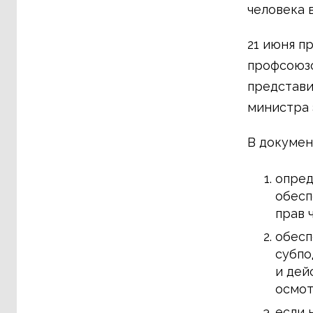
человека 
21 июня п
профсоюзо
представи
министра 
В докумен
опред
обесп
прав 
обесп
субпо
и дей
осмот
если 