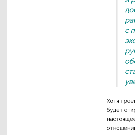
до
ра
с 
эк
ру
об
ст
ув
Хотя прое
будет отк
настоящее
отношении