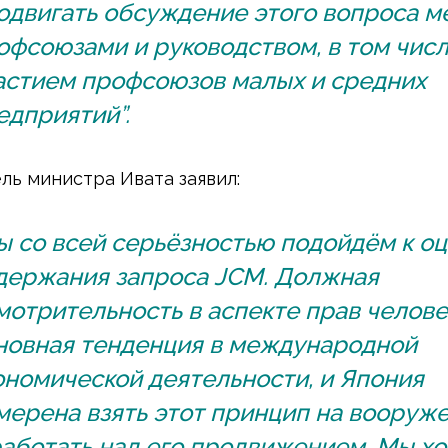
одвигать обсуждение этого вопроса 
офсоюзами и руководством, в том числ
астием профсоюзов малых и средних
едприятий”.
ль министра Ивата заявил:
ы со всей серьёзностью подойдём к о
держания запроса JCM. Должная
мотрительность в аспекте прав челове
новная тенденция в международной
ономической деятельности, и Япония
мерена взять этот принцип на вооруж
работать над его продвижением. Мы х