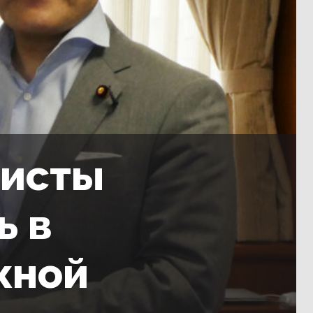
листы
ь в
жной