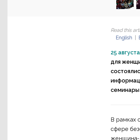
Read this arti
English
25 августа
для женщи
состоялис
информац
семинары 
В рамках 
сфере без
женщина-л