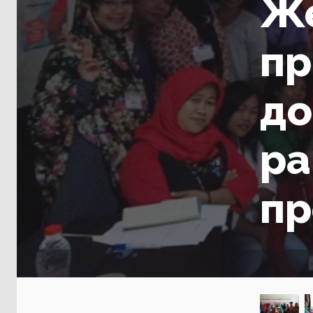
Ж
пр
до
ра
пр