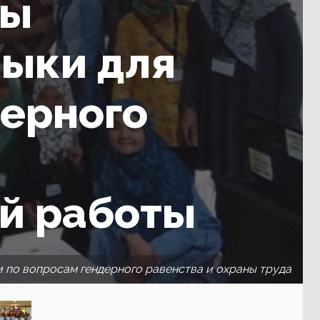
ры
выки для
ерного
й работы
и по вопросам гендерного равенства и охраны труда