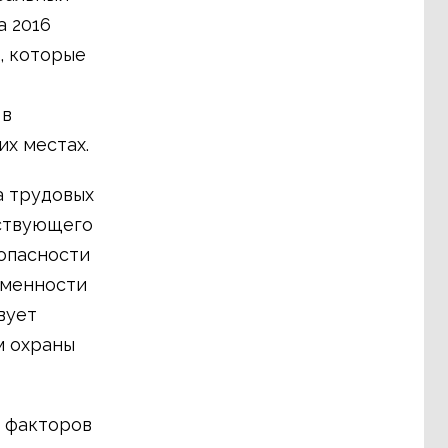
а 2016
, которые
 в
их местах.
а трудовых
йствующего
зопасности
еменности
вует
м охраны
 факторов