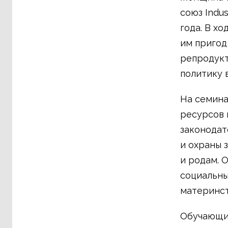
союз Indus
года. В х
им пригод
репродукт
политику 
На семина
ресурсов 
законодат
и охраны 
и родам. 
социальны
материнст
Обучающие