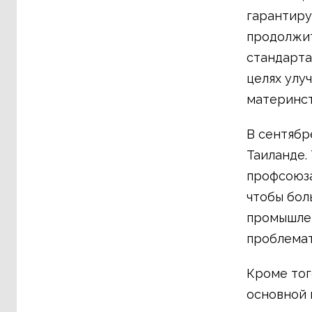
гарантиру
продолжит
стандарта
целях улу
материнст
В сентябр
Таиланде.
профсоюза
чтобы бол
промышлен
проблемат
Кроме тог
основной 