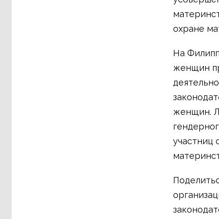
материнст
охране ма
На Филипп
женщин п
деятельно
законодат
женщин. Л
гендерног
участниц 
материнст
Поделитьс
организац
законодат