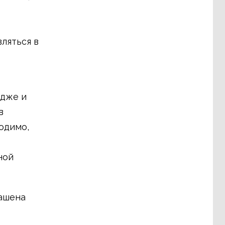
ляться в
одже и
в
одимо,
ной
лашена