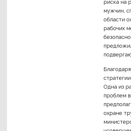
риска на 
мужчин, с
области о
рабочих м
безопасно
предложил
подвергаю
Благодаря
стратегии
Одна из р
проблем в
предполаг
охране тр
министерс
усовершен