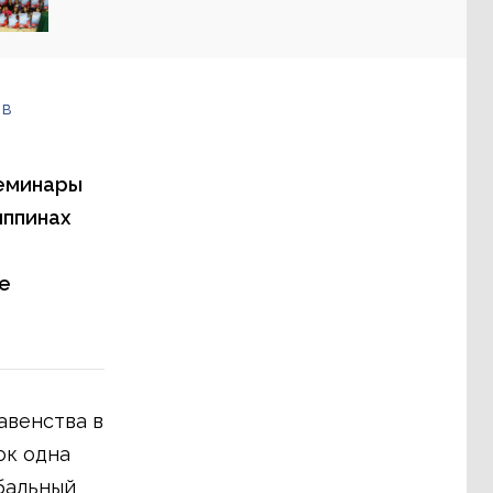
 в
семинары
иппинах
е
авенства в
ок одна
бальный