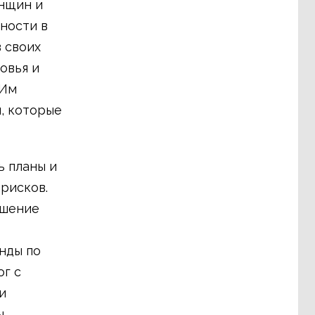
енщин и
ности в
 своих
овья и
 Им
, которые
 планы и
рисков.
ешение
нды по
г с
и
ы