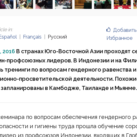
cle in
:
Добавить
Español
Français
Русский
Избранное
, 2016
В странах Юго-Восточной Азии проходят 
н-профсоюзных лидеров. В Индонезии и на Фил
ь тренинги по вопросам гендерного равенства и
ионно-просветительской деятельности. Похожи
запланированы в Камбодже, Таиланде и Мьянме.
семинара по вопросам обеспечения гендерного р
опасности и гигиены труда прошла обучение сор
идер из профсоюзов Индонезии, входящих в Гло