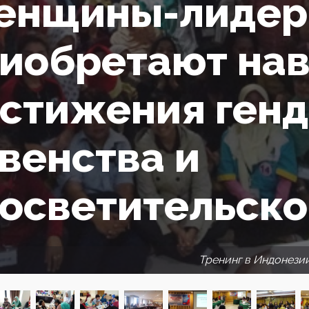
енщины-лиде
иобретают на
стижения генд
венства и
осветительско
Тренинг в Индонези