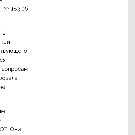
Т № 183 об
ть
ской
ствующего
ся
о вопросам
ровала
не
ям
я
ОТ. Они