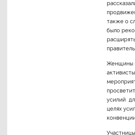
рассказал
продвижен
также о с
было реко
расширять
правитель
Женщины б
активисты
мероприят
просветит
усилий дл
целях уси
конвенци
Участницы