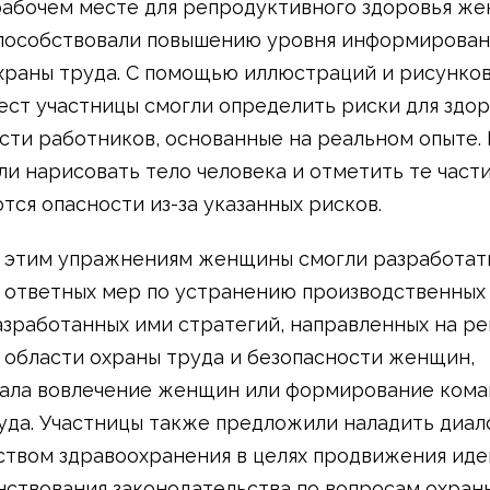
рабочем месте для репродуктивного здоровья ж
пособствовали повышению уровня информирован
храны труда. С помощью иллюстраций и рисунков
ест участницы смогли определить риски для здор
сти работников, основанные на реальном опыте.
и нарисовать тело человека и отметить те части
тся опасности из-за указанных рисков.
 этим упражнениям женщины смогли разработать
 ответных мер по устранению производственных 
азработанных ими стратегий, направленных на р
 области охраны труда и безопасности женщин,
ала вовлечение женщин или формирование кома
уда. Участницы также предложили наладить диало
твом здравоохранения в целях продвижения иде
ствования законодательства по вопросам охран