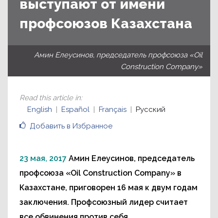
выступают от имени
профсоюзов Казахстана
Амин Елеусинов, председатель профсоюза «Oil
Construction Company»
Read this article in
:
English
Español
Français
Русский
Добавить в Избранное
23 мая, 2017
Амин Елеусинов, председатель
профсоюза «Oil Construction Company» в
Казахстане, приговорен 16 мая к двум годам
заключения. Профсоюзный лидер считает
все обвинения против себя