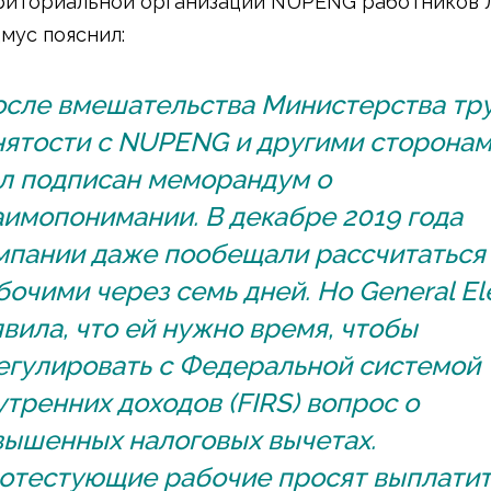
риториальной организации NUPENG работников 
мус пояснил:
осле вмешательства Министерства тру
нятости с NUPENG и другими сторона
л подписан меморандум о
аимопонимании. В декабре 2019 года
мпании даже пообещали рассчитаться
бочими через семь дней. Но General Ele
явила, что ей нужно время, чтобы
егулировать с Федеральной системой
утренних доходов (FIRS) вопрос о
вышенных налоговых вычетах.
отестующие рабочие просят выплатит