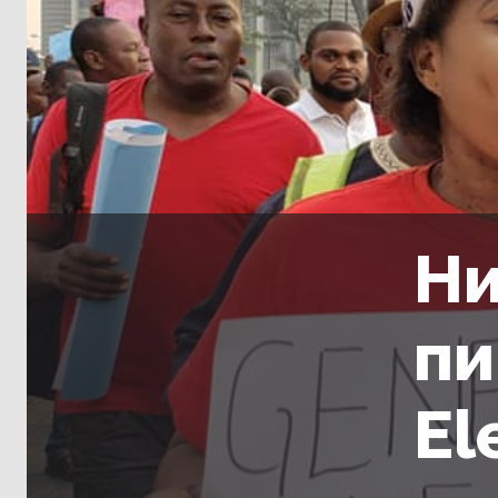
Ни
пи
El