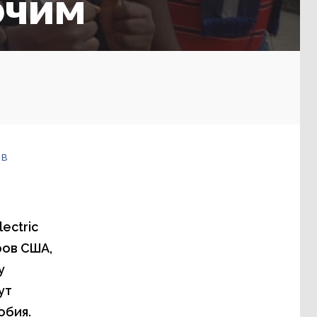
очим
 в
ectric
ров США,
у
ут
обия.