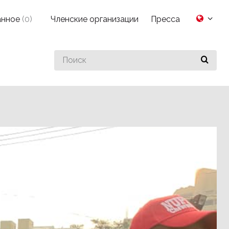
анное
(
0
)
Членские организации
Пресса
Search
for
something