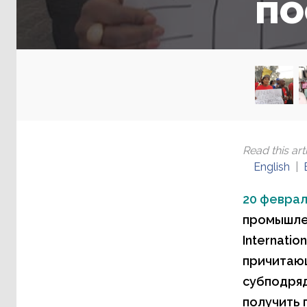
по
Read this arti
English
20 феврал
промышлен
Internati
причитаю
субподряд
получить 