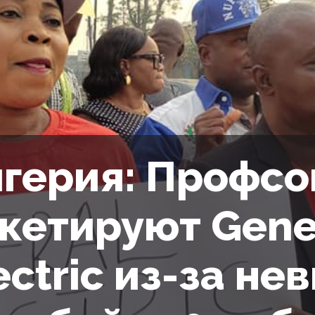
герия: Профс
кетируют Gene
ectric из-за н