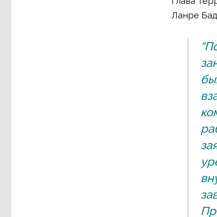
Глава тер
Ланре Бад
“П
за
бы
вз
ко
ра
за
ур
вн
за
Пр