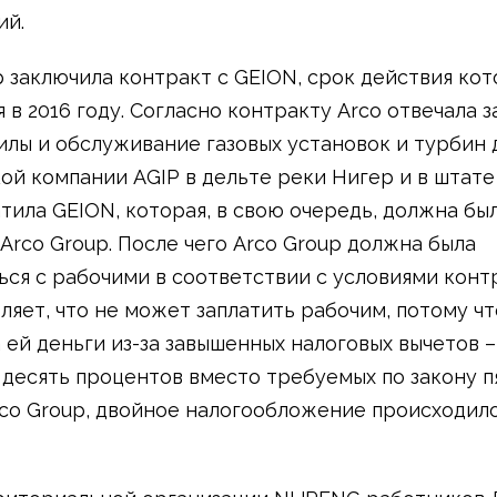
ий.
p заключила контракт с GEION, срок действия ко
 в 2016 году. Согласно контракту Arco отвечала з
илы и обслуживание газовых установок и турбин 
ой компании AGIP в дельте реки Нигер и в штате
атила GEION, которая, в свою очередь, должна бы
 Arco Group. После чего Arco Group должна была
ься с рабочими в соответствии с условиями контр
вляет, что не может заплатить рабочим, потому ч
 ей деньги из-за завышенных налоговых вычетов –
десять процентов вместо требуемых по закону пя
co Group, двойное налогообложение происходило