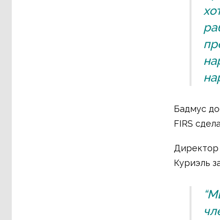
хо
ра
пр
на
на
Бадмус до
FIRS сдела
Директор 
Куриэль за
“М
чл