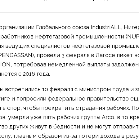
организации Глобального союза IndustriALL, Ниг
работников нефтегазовой промышленности (NUP
я ведущих специалистов нефтегазовой промышл
PENGASSAN), провели 3 февраля в Лагосе пикет в
ION, потребовав немедленной выплаты задолжен
нется с 2016 года.
 встретились 10 февраля с министром труда и з
иге и попросили федеральное правительство ещ
 в спор, чтобы прекратить страдания рабочих. П
в, умерли уже пять рабочих группы Arco, в то вр
во других живут в бедности и не могут отправит
колу, главным образом из-за потери дохода в рез