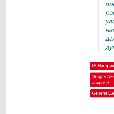
по
ра
ув
на
да
ду
Нигерия
Энергетиче
энергия)
General Ele