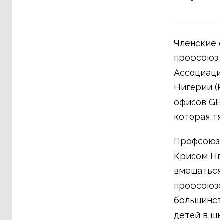
Членские 
профсоюз 
Ассоциаци
Нигерии (
офисов GE
которая тя
Профсоюзы
Крисом Нг
вмешаться
профсоюзо
большинст
детей в ш