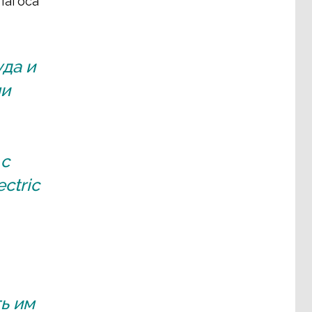
Лагоса
да и
ми
 с
ctric
ь им