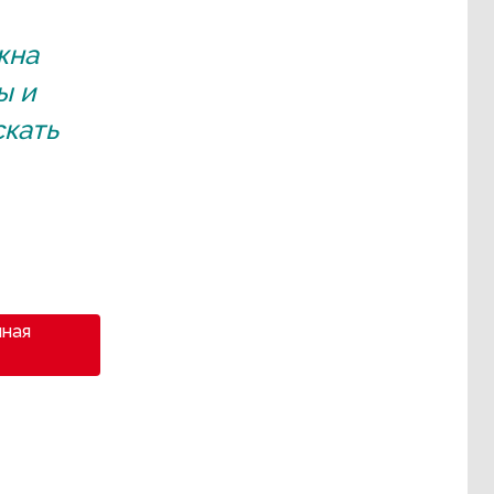
жна
ы и
скать
мная