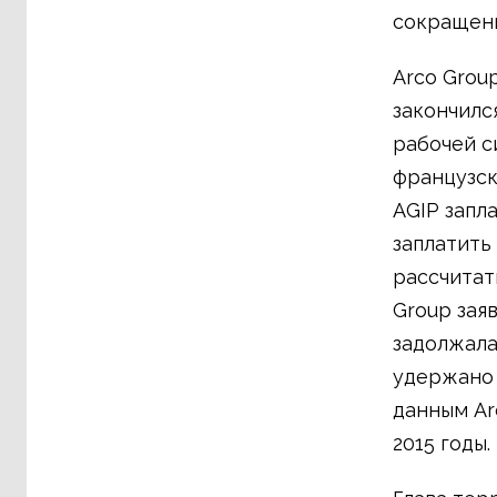
сокращен
Arco Grou
закончился
рабочей с
французск
AGIP запл
заплатить
рассчитат
Group зая
задолжала
удержано 
данным Ar
2015 годы.