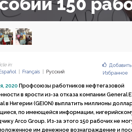
собий 150 раб
cle in
:
Добавить
Español
Français
Русский
Избранное
я, 2020
Профсоюзы работников нефтегазовой
ности в ярости из-за отказа компании General El
onal в Нигерии (GEION) выплатить миллионы долла
щиеся, по имеющейся информации, нигерийском
чику Arco Group. Из-за этого 150 рабочих не мог
положенное им денежное вознаграждение и пос