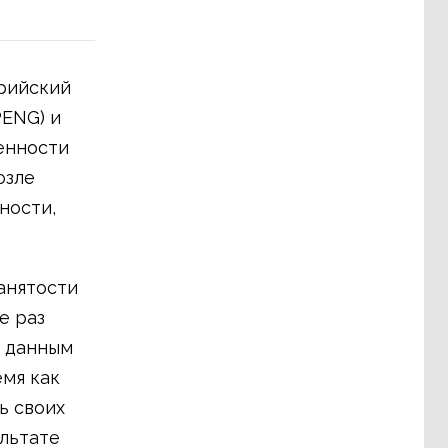
ерийский
ENG) и
енности
озле
ности,
анятости
е раз
о данным
емя как
ь своих
ультате