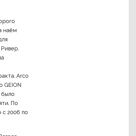
торого
а наём
для
 Ривер.
ла
акта. Arco
то GEION
 было
ти. По
 с 2006 по