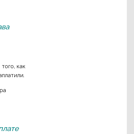
ава
того, как
аплатили.
ра
плате