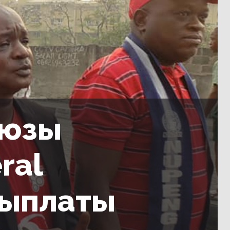
оюзы
ral
евыплаты