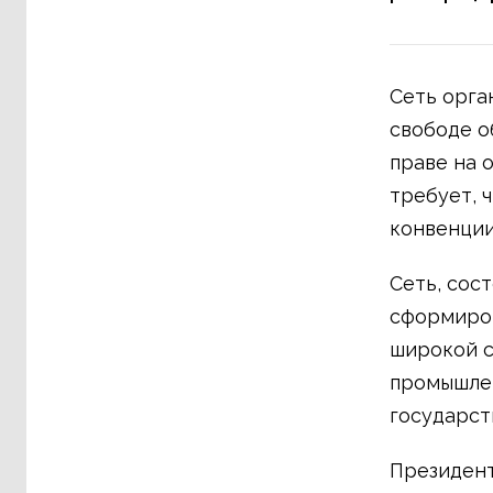
Сеть орга
свободе о
праве на 
требует, 
конвенции
Сеть, сос
сформиров
широкой с
промышлен
государст
Президент