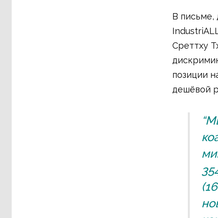
В письме,
IndustriA
Среттху Т
дискримин
позиции н
дешёвой р
“М
ко
ми
35
(1
но