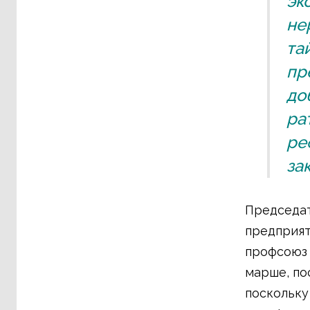
эк
не
та
пр
до
ра
ре
за
Председат
предприят
профсоюз 
марше, по
поскольку