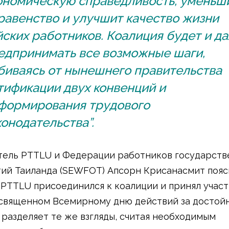
ономическую справедливость, уменьш
равенство и улучшит качество жизни
йских работников. Коалиция будет и д
едпринимать все возможные шаги,
биваясь от нынешнего правительства
тификации двух конвенций и
формирования трудового
конодательства”.
ель PTTLU и Федерации работников государств
ий Таиланда (SEWFOT) Апсорн Крисанасмит поясн
PTTLU присоединился к коалиции и принял участ
священном Всемирному дню действий за достойн
 разделяет те же взгляды, считая необходимым