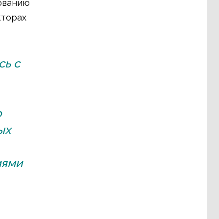
ованию
кторах
сь с
о
ых
иями