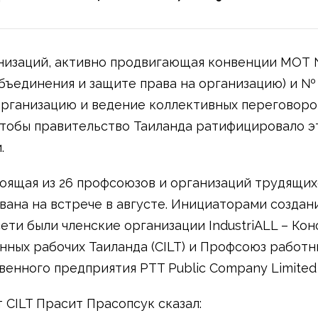
низаций, активно продвигающая конвенции МОТ 
бъединения и защите права на организацию) и № 
организацию и ведение коллективных переговоров
чтобы правительство Таиланда ратифицировало э
.
тоящая из 26 профсоюзов и организаций трудящих
ана на встрече в августе. Инициаторами создан
ети были членские организации IndustriALL – Ко
ных рабочих Таиланда (CILT) и Профсоюз работн
венного предприятия PTT Public Company Limited 
 CILT Прасит Прасопсук сказал: