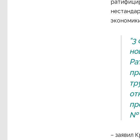
ратифицир
нестандар
экономик
“3
но
Ра
пр
тр
от
пр
№ 
– заявил 