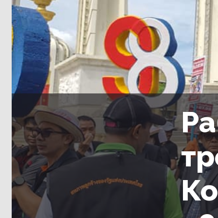
Ра
тр
Ко