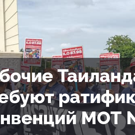
бочие Таиланд
ебуют ратифи
нвенций МОТ 