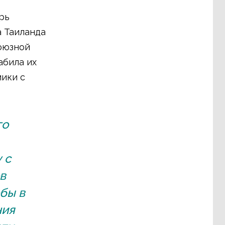
рь
а Таиланда
оюзной
абила их
ики с
го
 с
в
обы в
ния