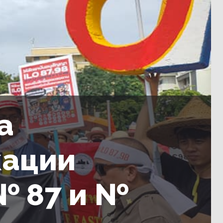
а
кации
№ 87 и №