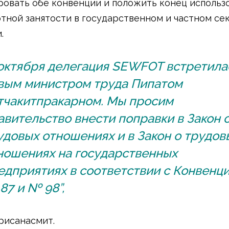
овать обе конвенции и положить конец использ
тной занятости в государственном и частном се
и.
 октября делегация SEWFOT встретила
вым министром труда Пипатом
тчакитпракарном. Мы просим
авительство внести поправки в Закон 
удовых отношениях и в Закон о трудов
ношениях на государственных
едприятиях в соответствии с Конвенц
87 и № 98”,
Крисанасмит.