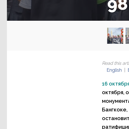
98
Read this arti
English
16 октября
октября, 
монумента
Бангкоке,
остановит
ратифицир