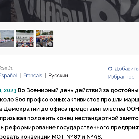
cle in
:
Добавить
Español
Français
Русский
Избранное
, 2023
Во Всемирный день действий за достойный
около 800 профсоюзных активистов прошли мар
 Демократии до офиса представительства ООН
 призывая положить конец нестандартной занято
ь реформирование государственного предприят
овать конвенции МОТ № 87 и № 98.