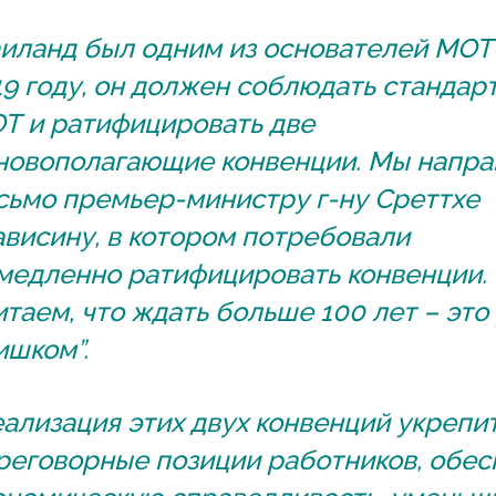
аиланд был одним из основателей МОТ
19 году, он должен соблюдать стандар
Т и ратифицировать две
новополагающие конвенции. Мы напра
сьмо премьер-министру г-ну Среттхе
ависину, в котором потребовали
медленно ратифицировать конвенции.
итаем, что ждать больше 100 лет – это
ишком”.
еализация этих двух конвенций укрепи
реговорные позиции работников, обес