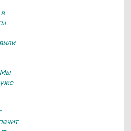
 в
ты
вили
 Мы
 уже
т
печит