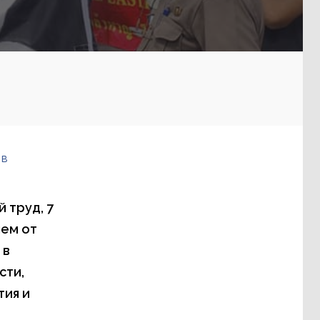
 в
 труд, 7
шем от
 в
сти,
ия и