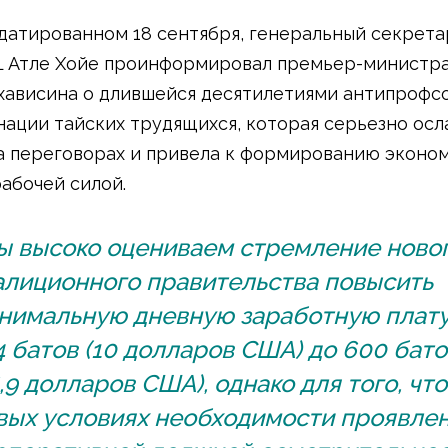
 датированном 18 сентября, генеральный секрета
LL Атле Хойе проинформировал премьер-министр
хависина о длившейся десятилетиями антипрофс
ации тайских трудящихся, которая серьезно осл
а переговорах и привела к формированию эконом
абочей силой.
ы высоко оцениваем стремление ново
алиционного правительства повысить
нимальную дневную заработную плату
4 батов (10 долларов США) до 600 бато
6,9 долларов США), однако для того, чт
вых условиях необходимости проявле