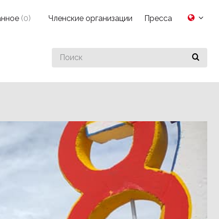
анное
(
0
)
Членские организации
Пресса
Search
for
something