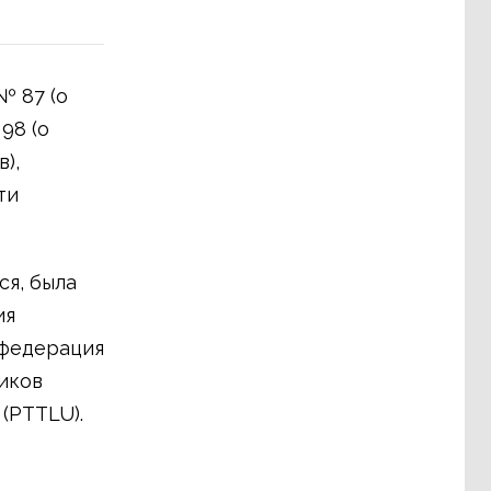
№ 87 (о
98 (о
),
ти
ся, была
ия
нфедерация
иков
(PTTLU).