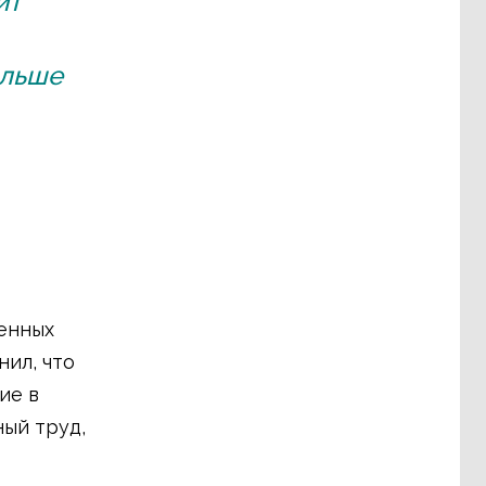
ит
альше
енных
ил, что
ие в
ый труд,