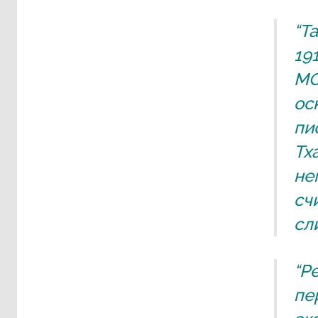
“Т
19
МО
ос
пи
Тх
не
сч
сл
“Р
пе