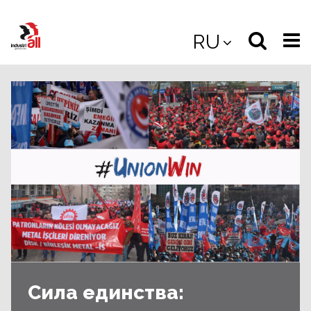
Jump
to
Select
Sea
RU
main
content
langua
the
(
(mobile
site
(mo
Сила единства: